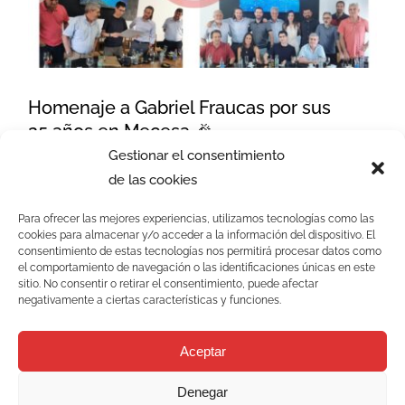
por sus 25 años en Mecesa 🎉
Homenaje a Gabriel Fraucas por sus
25 años en Mecesa 🎉
Gestionar el consentimiento
de las cookies
Para ofrecer las mejores experiencias, utilizamos tecnologías como las
cookies para almacenar y/o acceder a la información del dispositivo. El
consentimiento de estas tecnologías nos permitirá procesar datos como
el comportamiento de navegación o las identificaciones únicas en este
Válvulas de Aguja: Clave en la
sitio. No consentir o retirar el consentimiento, puede afectar
Instrumentación Industrial y
negativamente a ciertas características y funciones.
Cómo Mecesa Personaliza cada
Proyecto 🔧
Aceptar
Denegar