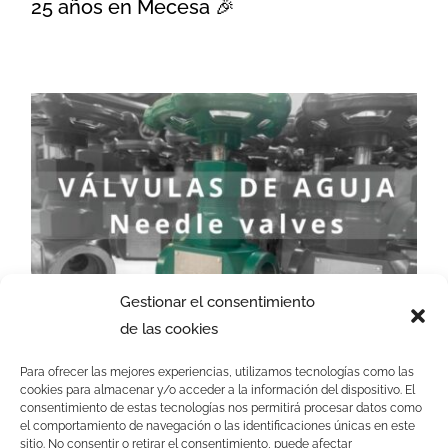
25 años en Mecesa 🎉
Válvulas de Aguja: Clave en la
Instrumentación Industrial y
Cómo Mecesa Personaliza cada
Proyecto 🔧
Gestionar el consentimiento
de las cookies
Válvulas de Aguja: Clave en la
Instrumentación Industrial y Cómo
Para ofrecer las mejores experiencias, utilizamos tecnologías como las
Mecesa Personaliza cada Proyecto 🔧
cookies para almacenar y/o acceder a la información del dispositivo. El
consentimiento de estas tecnologías nos permitirá procesar datos como
el comportamiento de navegación o las identificaciones únicas en este
sitio. No consentir o retirar el consentimiento, puede afectar