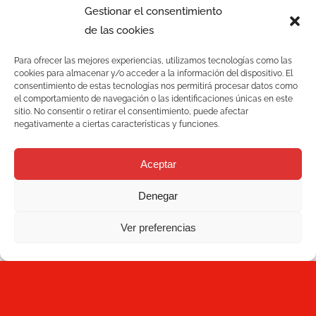
Gestionar el consentimiento
de las cookies
Para ofrecer las mejores experiencias, utilizamos tecnologías como las
cookies para almacenar y/o acceder a la información del dispositivo. El
Manómetros de Presión: El
consentimiento de estas tecnologías nos permitirá procesar datos como
el comportamiento de navegación o las identificaciones únicas en este
Aliado Invisible en la Industria
sitio. No consentir o retirar el consentimiento, puede afectar
negativamente a ciertas características y funciones.
Aceptar
Manómetros de Presión: El Aliado
Denegar
Invisible en la Industria
Ver preferencias