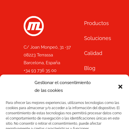
Productos
Soluciones
C/ Joan Monpeó, 31 -37
Calidad
08223 Terrassa
Barcelona, España
Blog
+34 93 736 35 00
mecesa@mecesa.com
Mecesa
Gestionar el consentimiento
de las cookies
Tienda
Para ofrecer las mejores experiencias, utilizamos tecnologías como las
cookies para almacenar y/o acceder a la información del dispositivo. El
Contacto
consentimiento de estas tecnologías nos permitirá procesar datos como
amb el suport de:
el comportamiento de navegación o las identificaciones únicas en este
sitio. No consentir o retirar el consentimiento, puede afectar
negativamente a ciertas características y funciones.