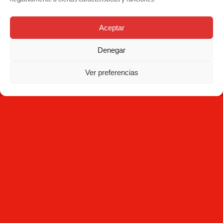
Aceptar
Denegar
Ver preferencias
NEWSLETTER
Suscríbete
Al hacer clic en Suscríbete, aceptas haber leído la
Política