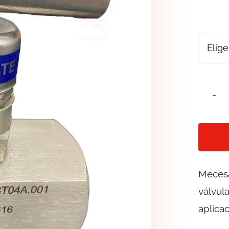
Mecesa
válvul
aplica