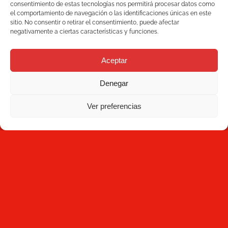
consentimiento de estas tecnologías nos permitirá procesar datos como
el comportamiento de navegación o las identificaciones únicas en este
sitio. No consentir o retirar el consentimiento, puede afectar
negativamente a ciertas características y funciones.
Aceptar
Productos
Denegar
Soluciones
Ver preferencias
C/ Joan Monpeó, 31 -37
Calidad
08223 Terrassa
Barcelona, España
Blog
+34 93 736 35 00
mecesa@mecesa.com
Mecesa
Tienda