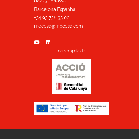
08223 Terrassa
Barcelona Espanha
+34 93 736 35 00
mecesa@mecesa.com
com o apoio de