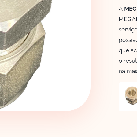
A
MEC
MEGALO
serviç
possív
que ac
o resu
na mai