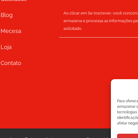
Ao clicar em Se inscrever, você concor
Blog
armazena e processa as informações pe
solicitado.
Mecesa
Loja
Contato
Para oferec
armazenar e
tecnologias
identificaçõ
afetar nega