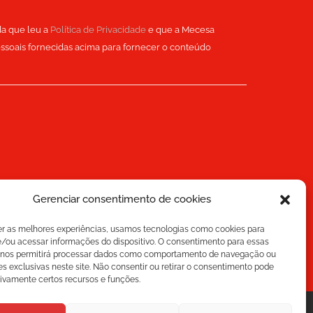
da que leu a
Política de Privacidade
e que a Mecesa
ssoais fornecidas acima para fornecer o conteúdo
Gerenciar consentimento de cookies
er as melhores experiências, usamos tecnologias como cookies para
/ou acessar informações do dispositivo. O consentimento para essas
 nos permitirá processar dados como comportamento de navegação ou
es exclusivas neste site. Não consentir ou retirar o consentimento pode
tivamente certos recursos e funções.