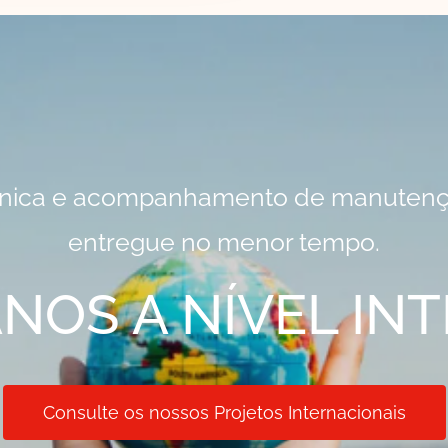
écnica e acompanhamento de manutenç
entregue no menor tempo.
ANOS A NÍVEL I
Consulte os nossos Projetos Internacionais