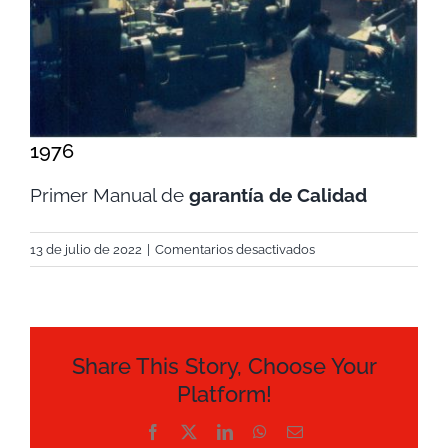
grande
Contacto
Tienda
Contacto
1976
Primer Manual de
garantía de Calidad
en
13 de julio de 2022
|
Comentarios desactivados
1976
Share This Story, Choose Your
Platform!
Facebook
X
LinkedIn
WhatsApp
Correo
electrónico