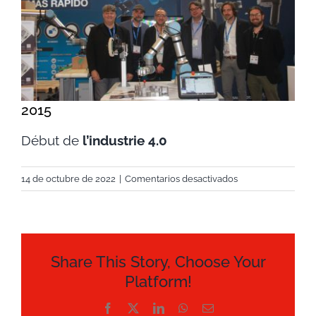
grande
Contacto
Tienda
Contacto
2015
Début de
l’industrie 4.0
en
14 de octubre de 2022
|
Comentarios desactivados
2015
Share This Story, Choose Your
Platform!
Facebook
X
LinkedIn
WhatsApp
Correo