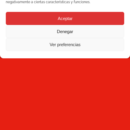
negativamente a ciertas características y funciones.
mecesa@mecesa.com
Mecesa
Aceptar
Tienda
Denegar
Contacto
amb el suport de:
Ver preferencias
NEWSLETTER