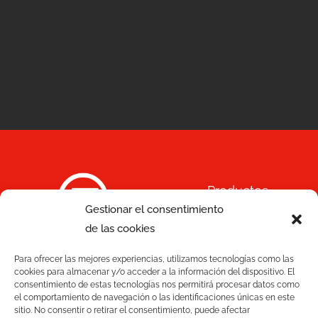
Productos
Gestionar el consentimiento
Soluciones
de las cookies
C/ Joan Monpeó, 31 -37
Para ofrecer las mejores experiencias, utilizamos tecnologías como las
Calidad
08223 Terrassa
cookies para almacenar y/o acceder a la información del dispositivo. El
consentimiento de estas tecnologías nos permitirá procesar datos como
Barcelona, España
el comportamiento de navegación o las identificaciones únicas en este
Blog
+34 93 736 35 00
sitio. No consentir o retirar el consentimiento, puede afectar