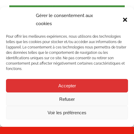
Gérer le consentement aux
cookies
MECESA RENFORCE SON
ENGAGEMENT EN FAVEUR DE
Pour offrir les meilleures expériences, nous utilisons des technologies
LA DURABILITÉ ET DE LA
telles que les cookies pour stocker et/ou accéder aux informations de
l'appareil. Le consentement à ces technologies nous permettra de traiter
RÉDUCTION DES ÉMISSIONS
des données telles que le comportement de navigation ou les
identifications uniques sur ce site. Ne pas consentir ou retirer son
consentement peut affecter négativement certaines caractéristiques et
fonctions.
MECESA RENFORCE SON
ENGAGEMENT EN FAVEUR DE LA
Accepter
DURABILITÉ ET DE LA RÉDUCTION
DES ÉMISSIONS
Refuser
Voir les préférences