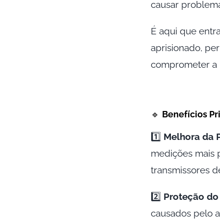
causar problema
É aqui que entr
aprisionado, pe
comprometer a i
🔹
Benefícios Pri
1️⃣
Melhora da P
medições mais p
transmissores d
2️⃣
Proteção do
causados pelo a