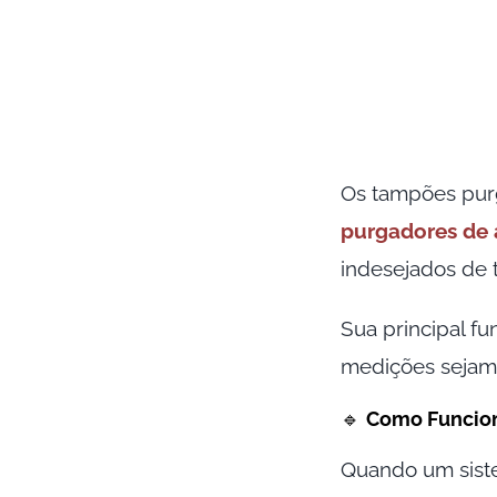
Os tampões pu
purgadores de 
indesejados de 
Sua principal fu
medições sejam 
🔹
Como Funcio
Quando um sis