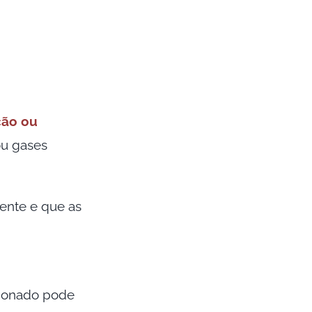
ção ou
ou gases
iente e que as
isionado pode