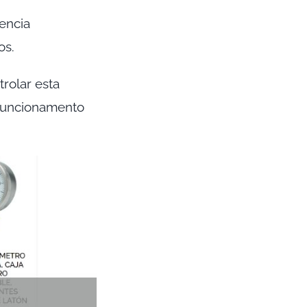
uencia
os.
trolar esta
 funcionamento