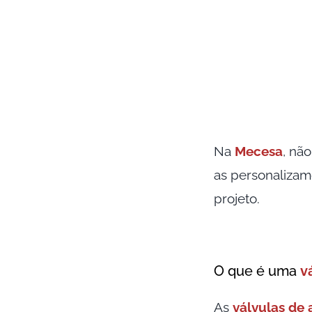
Na
Mecesa
, nã
as personalizam
projeto.
O que é uma
v
As
válvulas de 