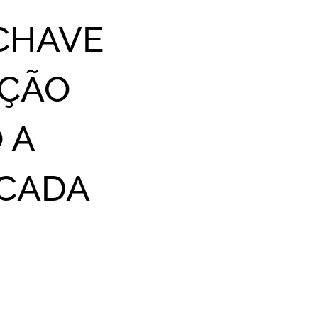
CHAVE
AÇÃO
 A
 CADA