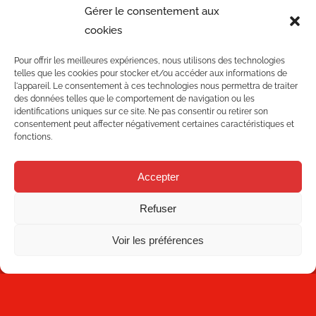
Qualité
08223 Terrassa
Gérer le consentement aux
Barcelone Espagne
cookies
Blog
+34 93 736 35 00
Pour offrir les meilleures expériences, nous utilisons des technologies
mecesa@mecesa.com
telles que les cookies pour stocker et/ou accéder aux informations de
Mecesa
l'appareil. Le consentement à ces technologies nous permettra de traiter
des données telles que le comportement de navigation ou les
identifications uniques sur ce site. Ne pas consentir ou retirer son
Boutique
consentement peut affecter négativement certaines caractéristiques et
fonctions.
Contact
Accepter
NEWSLETTER
Refuser
Voir les préférences
S'abonner