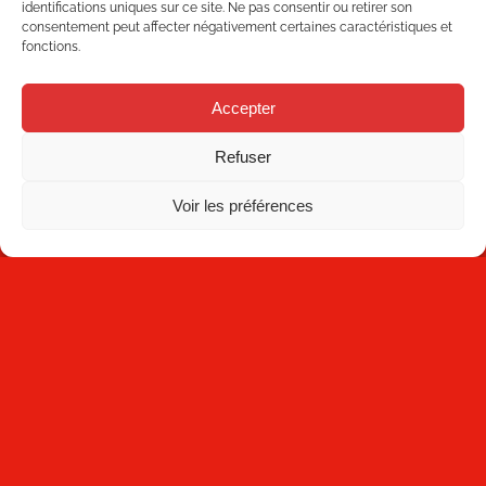
identifications uniques sur ce site. Ne pas consentir ou retirer son
consentement peut affecter négativement certaines caractéristiques et
NEWSLETTER
fonctions.
Accepter
Refuser
Voir les préférences
S'abonner
En cliquant sur
S'abonner
, vous reconnaissez avoir lu la
Politique de confidentialité
et que Mecesa stocke et traite les
informations personnelles fournies ci-dessus pour vous fournir
le contenu demandé.