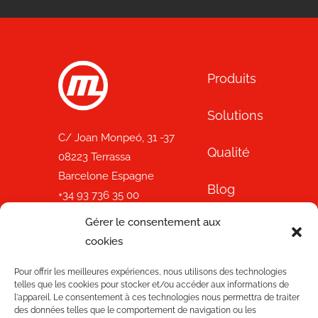
Produits
Solutions
C/ Joan Monpeó, 31 -37
Qualité
08223 Terrassa
Barcelone Espagne
Blog
+34 93 736 35 00
mecesa@mecesa.com
Gérer le consentement aux
Mecesa
cookies
Boutique
Pour offrir les meilleures expériences, nous utilisons des technologies
telles que les cookies pour stocker et/ou accéder aux informations de
Contact
l'appareil. Le consentement à ces technologies nous permettra de traiter
des données telles que le comportement de navigation ou les