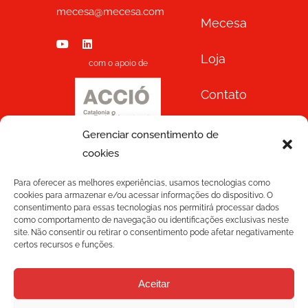
mecesa@mecesa.com
Mecesa
Loja
com o apoio de
Contato
Gerenciar consentimento de
cookies
Para oferecer as melhores experiências, usamos tecnologias como
cookies para armazenar e/ou acessar informações do dispositivo. O
consentimento para essas tecnologias nos permitirá processar dados
BOLETIM DE NOTÍCIAS
como comportamento de navegação ou identificações exclusivas neste
site. Não consentir ou retirar o consentimento pode afetar negativamente
certos recursos e funções.
Aceitar