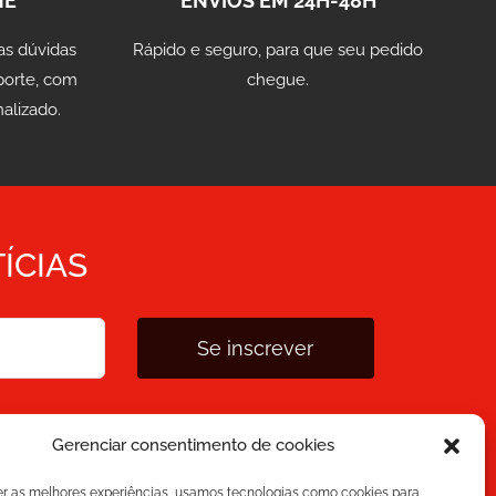
NE
ENVIOS EM 24H-48H
as dúvidas
Rápido e seguro, para que seu pedido
porte, com
chegue.
alizado.
ÍCIAS
Se inscrever
da que leu a
Política de Privacidade
e que a Mecesa
Gerenciar consentimento de cookies
ssoais fornecidas acima para fornecer o conteúdo
er as melhores experiências, usamos tecnologias como cookies para