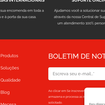
GAS INTERNACIONAIS
SUPORTE ONLI
 sua encomenda em toda a
Ajudamos você a solucionar su
 e à porta da sua casa.
através da nossa Central de Su
um atendimento 100% person
BOLETIM DE NOT
Produtos
Soluções
Qualidade
Ao clicar em Se inscrever, você concor
Blog
armazena e processa as informações pe
solicitado.
Mecesa
Para oferec