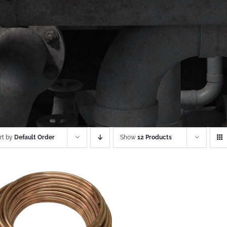
rt by
Default Order
Show
12 Products