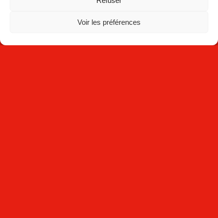
Refuser
Contact
Voir les préférences
NEWSLETTER
S'abonner
En cliquant sur
S'abonner
, vous reconnaissez avoir lu la
Politique de confidentialité
et que Mecesa stocke et traite les
informations personnelles fournies ci-dessus pour vous fournir
le contenu demandé.