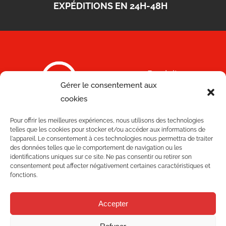
EXPÉDITIONS EN 24H-48H
Produits
Gérer le consentement aux
cookies
Solutions
C/ Joan Monpeó, 31 -37
Pour offrir les meilleures expériences, nous utilisons des technologies
Qualité
08223 Terrassa
telles que les cookies pour stocker et/ou accéder aux informations de
l'appareil. Le consentement à ces technologies nous permettra de traiter
Barcelone Espagne
des données telles que le comportement de navigation ou les
Blog
+34 93 736 35 00
identifications uniques sur ce site. Ne pas consentir ou retirer son
consentement peut affecter négativement certaines caractéristiques et
mecesa@mecesa.com
fonctions.
Mecesa
Accepter
Boutique