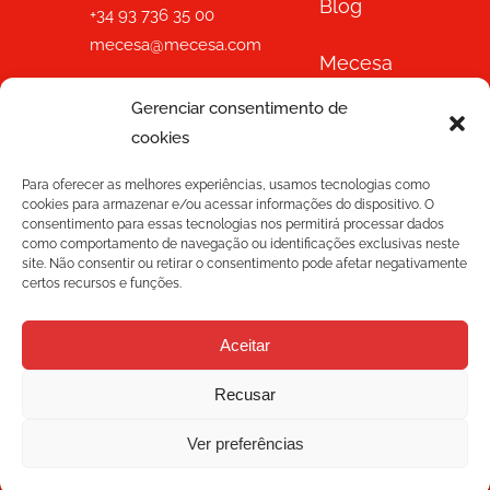
Blog
+34 93 736 35 00
mecesa@mecesa.com
Mecesa
Gerenciar consentimento de
Loja
com o apoio de
cookies
Contato
Para oferecer as melhores experiências, usamos tecnologias como
cookies para armazenar e/ou acessar informações do dispositivo. O
consentimento para essas tecnologias nos permitirá processar dados
como comportamento de navegação ou identificações exclusivas neste
site. Não consentir ou retirar o consentimento pode afetar negativamente
certos recursos e funções.
Aceitar
BOLETIM DE NOTÍCIAS
Recusar
Ver preferências